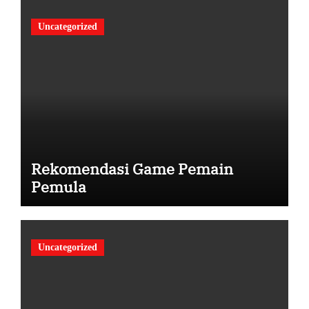
Uncategorized
Rekomendasi Game Pemain
Pemula
Uncategorized