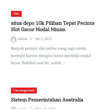
Slot
situs depo 10k Pilihan Tepat Pecinta
Slot Gacor Modal Minim
admin
Jul 5, 2025
Banyak pemain slot online yang ragu untuk
bermain karena mengira harus memiliki modal
besar. Padahal saat ini, sudah…
Uncategorized
Sistem Pemerintahan Australia