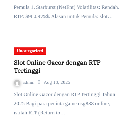
Pemula 1. Starburst (NetEnt) Volatilitas: Rendah.
RTP: $96.09\%$. Alasan untuk Pemula: slot…
Uncategorized
Slot Online Gacor dengan RTP
Tertinggi
admin
Aug 18, 2025
Slot Online Gacor dengan RTP Tertinggi Tahun
2025 Bagi para pecinta game osg888 online,
istilah RTP (Return to…