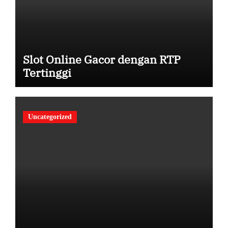
Slot Online Gacor dengan RTP
Tertinggi
Uncategorized