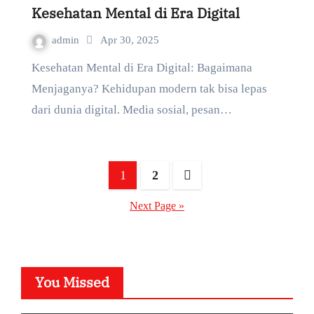
Kesehatan Mental di Era Digital
admin
Apr 30, 2025
Kesehatan Mental di Era Digital: Bagaimana
Menjaganya? Kehidupan modern tak bisa lepas
dari dunia digital. Media sosial, pesan…
Posts
1
2
pagination
Next Page »
You Missed